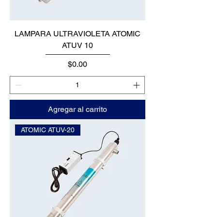
LAMPARA ULTRAVIOLETA ATOMIC
ATUV 10
Precio
$0.00
Agregar al carrito
ATOMIC ATUV-20