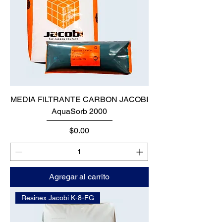
MEDIA FILTRANTE CARBON JACOBI
AquaSorb 2000
Precio
$0.00
Agregar al carrito
Resinex Jacobi K-8-FG