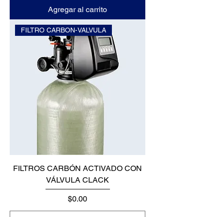
Agregar al carrito
FILTRO CARBON-VALVULA
FILTROS CARBÓN ACTIVADO CON
VÁLVULA CLACK
Precio
$0.00