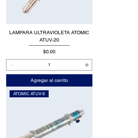
LAMPARA ULTRAVIOLETA ATOMIC
ATUV-20
Precio
$0.00
Agregar al carrito
ATOMIC ATUV-6