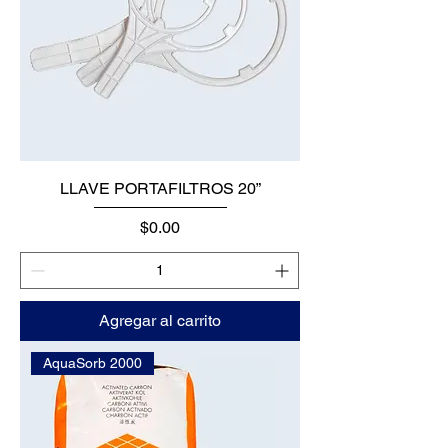
LLAVE PORTAFILTROS 20”
Precio
$0.00
Agregar al carrito
AquaSorb 2000