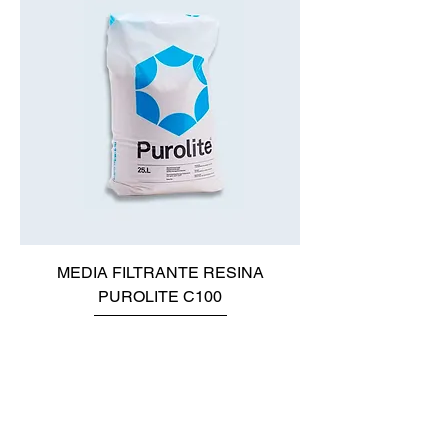
MEDIA FILTRANTE RESINA
PUROLITE C100
Precio
$0.00
Agregar al carrito