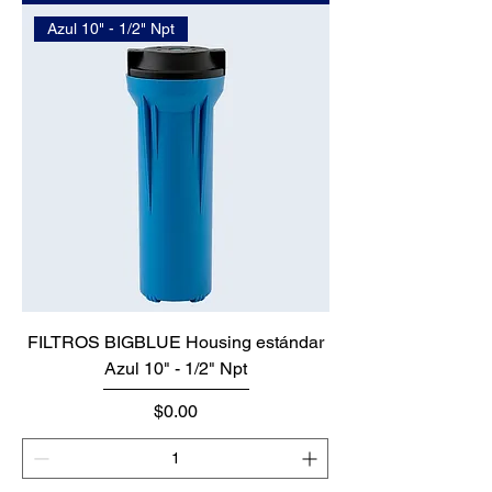
Azul 10" - 1/2" Npt
FILTROS BIGBLUE Housing estándar
Azul 10" - 1/2" Npt
Precio
$0.00