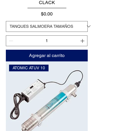
CLACK
Precio
$0.00
Agregar al carrito
ATOMIC ATUV 10