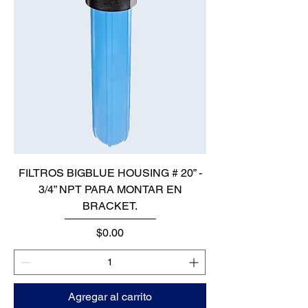
FILTROS BIGBLUE HOUSING # 20” -
3/4” NPT PARA MONTAR EN
BRACKET.
Precio
$0.00
Agregar al carrito