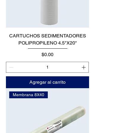
CARTUCHOS SEDIMENTADORES
POLIPROPILENO 4.5"X20"
Precio
$0.00
Agregar al carrito
Membrana 8X40