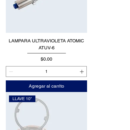
LAMPARA ULTRAVIOLETA ATOMIC
ATUV-6
Precio
$0.00
Agregar al carrito
LLAVE 10”