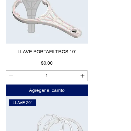
LLAVE PORTAFILTROS 10”
Precio
$0.00
Agregar al carrito
LLAVE 20”