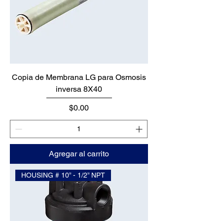
Copia de Membrana LG para Osmosis
inversa 8X40
Precio
$0.00
Agregar al carrito
HOUSING # 10” - 1/2” NPT