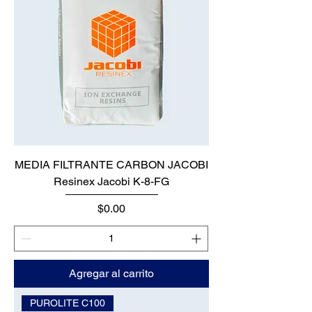
MEDIA FILTRANTE CARBON JACOBI
Resinex Jacobi K-8-FG
Precio
$0.00
Agregar al carrito
PUROLITE C100