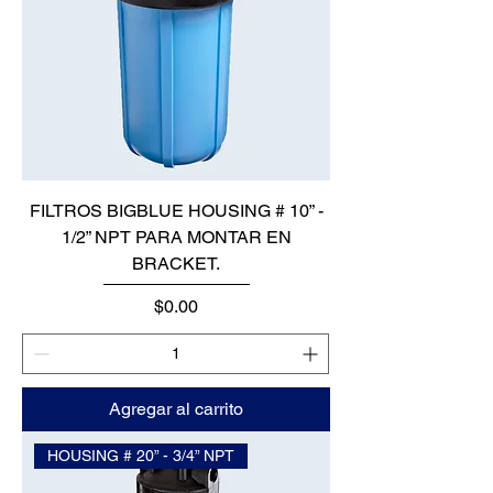
FILTROS BIGBLUE HOUSING # 10” -
1/2” NPT PARA MONTAR EN
BRACKET.
Precio
$0.00
Agregar al carrito
HOUSING # 20” - 3/4” NPT